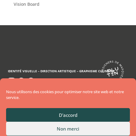
Vision Board
IDENTITÉ VISUELLE –
DIRECTION ARTISTIQUE –
GRAPHISME CULINAIRE
..
..
Nous aidons les restaurants et food brands à
Nous utilisons des cookies pour optimiser notre site web et notre
devenir
service.
incontournables grâce à des identités visuelles
uniques.
D'accord
CAMILLE, GRAPHISTE CULINAIRE
Non merci
POUR ENTREPRENEURS CULINAIRES ENGAGÉS