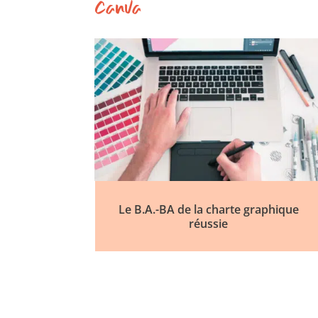
Canva
Le B.A.-BA de la charte graphique
réussie