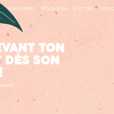
RÉALISATIONS
RESSOURCES
LE STUDIO
BOUTI
EVANT TON
 DÈS SON
!
inaire.