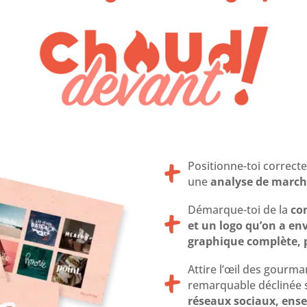
+
Positionne-toi correct
une
analyse de marché
+
Démarque-toi de la
co
et un logo qu’on a env
graphique complète, p
+
Attire l’œil des gourm
remarquable déclinée 
réseaux sociaux, ens