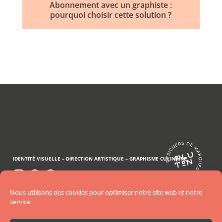
Abonnement avec un graphiste :
pourquoi choisir cette solution ?
IDENTITÉ VISUELLE –
DIRECTION ARTISTIQUE –
GRAPHISME CULINAIRE
..
..
Nous aidons les restaurants et food brands à
Nous utilisons des cookies pour optimiser notre site web et notre
devenir
service.
incontournables grâce à des identités visuelles