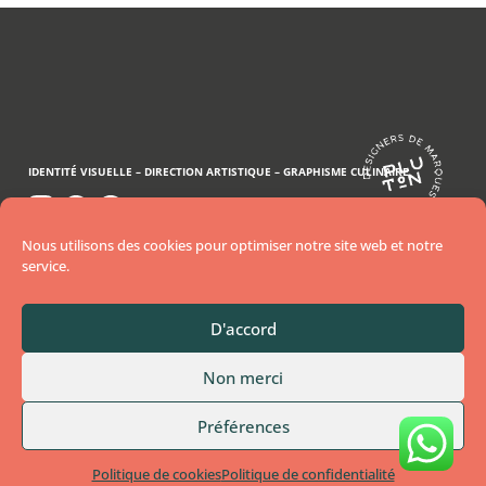
IDENTITÉ VISUELLE –
DIRECTION ARTISTIQUE –
GRAPHISME CULINAIRE
..
..
Nous aidons les restaurants et food brands à
Nous utilisons des cookies pour optimiser notre site web et notre
devenir
service.
incontournables grâce à des identités visuelles
uniques.
D'accord
CAMILLE, GRAPHISTE CULINAIRE
Non merci
POUR ENTREPRENEURS CULINAIRES ENGAGÉS
Mentions légales
|
Politique de confidentialité
Préférences
Copyright © 2024 Pluton. Tous droits réservés.
Politique de cookies
Politique de confidentialité