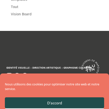
Tout
Vision Board
IDENTITÉ VISUELLE –
DIRECTION ARTISTIQUE –
GRAPHISME CULINAIRE
..
..
Nous aidons les restaurants et food brands à
Nous utilisons des cookies pour optimiser notre site web et notre
devenir
service.
incontournables grâce à des identités visuelles
uniques.
D'accord
CAMILLE, GRAPHISTE CULINAIRE