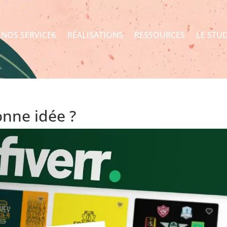
NOS SERVICES
RÉALISATIONS
RESSOURCES
LE STU
onne idée ?