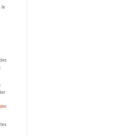
 le
 des
s
e
ter
ides
 tes