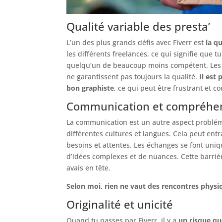
Qualité variable des presta’
L’un des plus grands défis avec Fiverr est
la q
les différents freelances, ce qui signifie qu
quelqu’un de beaucoup moins compétent. Les év
ne garantissent pas toujours la qualité.
Il est
bon graphiste
, ce qui peut être frustrant et c
Communication et compréhens
La communication est un autre aspect problémat
différentes cultures et langues. Cela peut ent
besoins et attentes. Les échanges se font uni
d’idées complexes et de nuances. Cette barriè
avais en tête.
Selon moi, rien ne vaut des rencontres physiqu
Originalité et unicité
Quand tu passes par Fiverr, il y a
un risque qu