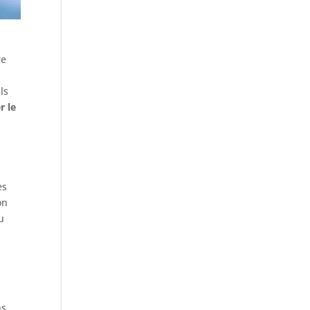
re
ls
r le
es
on
u
ns