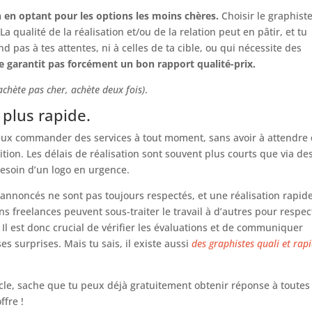
n en optant pour les options les moins chères.
Choisir le graphiste
a qualité de la réalisation et/ou de la relation peut en pâtir, et tu
d pas à tes attentes, ni à celles de ta cible, ou qui nécessite des
e garantit pas forcément un bon rapport qualité-prix.
achète pas cher, achète deux fois)
.
t plus rapide.
ux commander des services à tout moment, sans avoir à attendre
ion. Les délais de réalisation sont souvent plus courts que via de
 besoin d’un logo en urgence.
is annoncés ne sont pas toujours respectés, et une réalisation rapid
s freelances peuvent sous-traiter le travail à d’autres pour respec
al. Il est donc crucial de vérifier les évaluations et de communiquer
es surprises. Mais tu sais, il existe aussi
des graphistes quali et rap
icle, sache que tu peux déjà gratuitement obtenir réponse à toutes
ffre !