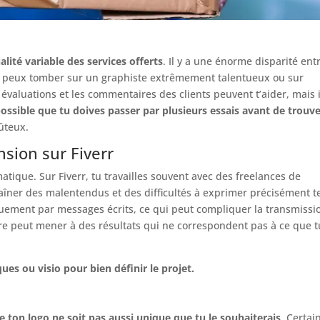
ualité variable des services offerts
. Il y a une énorme disparité ent
e tu peux tomber sur un graphiste extrêmement talentueux ou sur
aluations et les commentaires des clients peuvent t’aider, mais i
 possible que tu doives passer par plusieurs essais avant de trouve
oûteux.
ion sur Fiverr
ique. Sur Fiverr, tu travailles souvent avec des freelances de
raîner des malentendus et des difficultés à exprimer précisément t
quement par messages écrits, ce qui peut compliquer la transmissi
re peut mener à des résultats qui ne correspondent pas à ce que t
es ou visio pour bien définir le projet.
e ton logo ne soit pas aussi unique que tu le souhaiterais
. Certai