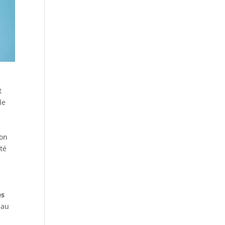
t
de
ton
té
es
 au